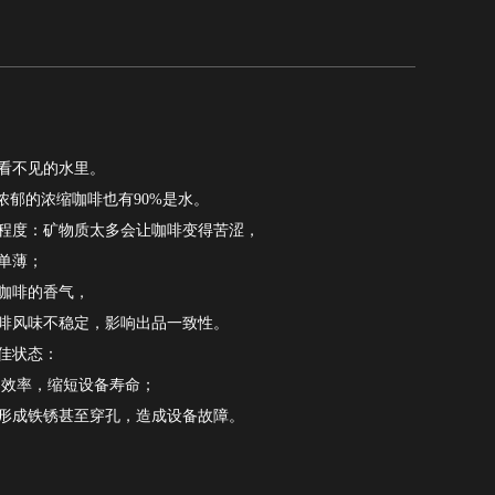
看不见的水里。
浓郁的浓缩咖啡也有90%是水。
程度：矿物质太多会让咖啡变得苦涩，
单薄；
咖啡的香气，
啡风味不稳定，
影响出品一致性。
佳状态：
导效率，
缩短设备寿命；
形成铁锈甚至穿孔，造成设备故障。