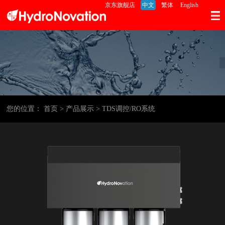
京东旗舰店
中文
繁体
English
您的位置：
首页
> 产品展示
> TDS调控/RO系统