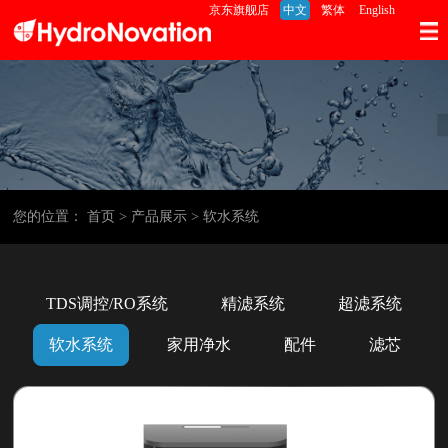
京东旗舰店
中文
繁体
English
您的位置：
首页
> 产品展示
> 软水系统
TDS调控/RO系统
精滤系统
超滤系统
软水系统
家用净水
配件
滤芯