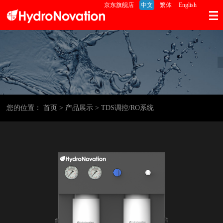
京东旗舰店
中文
繁体
English
您的位置：
首页
> 产品展示
> TDS调控/RO系统